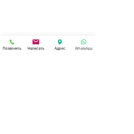
Позвонить
Написать
Адрес
WhatsApp
СВЯЗАТЬСЯ С НАМИ
+7 (920)-022-29-07
+7 (920)-000-56-34
dressparad.info@gmail.com
Заказать обратный звонок
АДРЕС ШОУ-РУМА