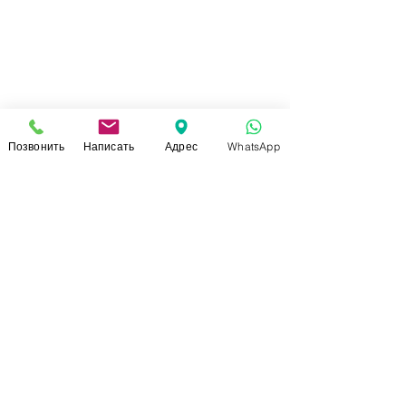
Позвонить
Написать
Адрес
WhatsApp
СВЯЗАТЬСЯ С НАМИ
+7 (920)-022-29-07
+7 (920)-000-56-34
dressparad.info@gmail.com
Заказать обратный звонок
АДРЕС ШОУ-РУМА