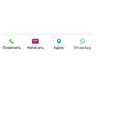
Позвонить
Написать
Адрес
WhatsApp
СВЯЗАТЬСЯ С НАМИ
+7 (920)-022-29-07
+7 (920)-000-56-34
dressparad.info@gmail.com
Заказать обратный звонок
АДРЕС ШОУ-РУМА