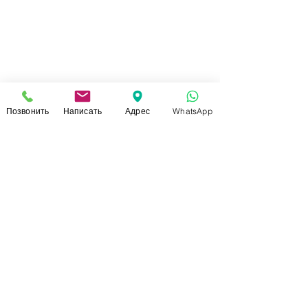
Позвонить
Написать
Адрес
WhatsApp
СВЯЗАТЬСЯ С НАМИ
+7 (920)-022-29-07
+7 (920)-000-56-34
dressparad.info@gmail.com
Заказать обратный звонок
АДРЕС ШОУ-РУМА