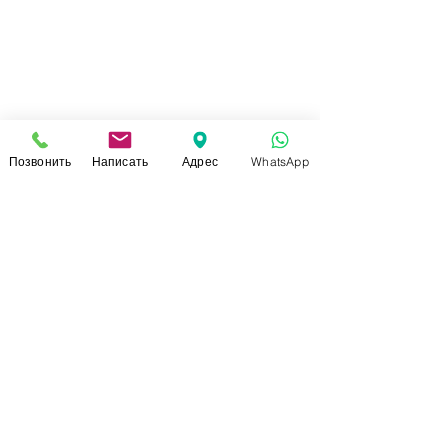
Позвонить
Написать
Адрес
WhatsApp
СВЯЗАТЬСЯ С НАМИ
+7 (920)-022-29-07
+7 (920)-000-56-34
dressparad.info@gmail.com
Заказать обратный звонок
АДРЕС ШОУ-РУМА