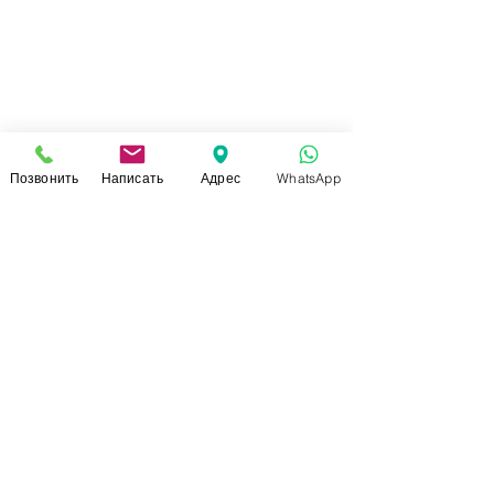
Позвонить
Написать
Адрес
WhatsApp
СВЯЗАТЬСЯ С НАМИ
+7 (920)-022-29-07
+7 (920)-000-56-34
dressparad.info@gmail.com
Заказать обратный звонок
АДРЕС ШОУ-РУМА