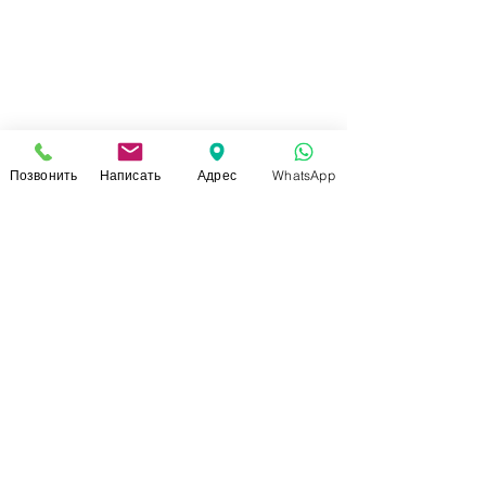
Позвонить
Написать
Адрес
WhatsApp
СВЯЗАТЬСЯ С НАМИ
+7 (920)-022-29-07
+7 (920)-000-56-34
dressparad.info@gmail.com
Заказать обратный звонок
АДРЕС ШОУ-РУМА