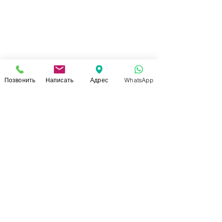
Позвонить
Написать
Адрес
WhatsApp
СВЯЗАТЬСЯ С НАМИ
+7 (920)-022-29-07
+7 (920)-000-56-34
dressparad.info@gmail.com
Заказать обратный звонок
АДРЕС ШОУ-РУМА