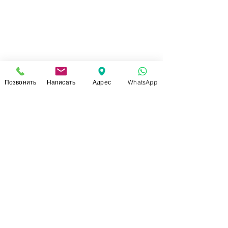
Позвонить
Написать
Адрес
WhatsApp
СВЯЗАТЬСЯ С НАМИ
+7 (920)-022-29-07
+7 (920)-000-56-34
dressparad.info@gmail.com
Заказать обратный звонок
АДРЕС ШОУ-РУМА