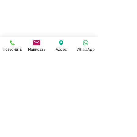
Позвонить
Написать
Адрес
WhatsApp
СВЯЗАТЬСЯ С НАМИ
+7 (920)-022-29-07
+7 (920)-000-56-34
dressparad.info@gmail.com
Заказать обратный звонок
АДРЕС ШОУ-РУМА