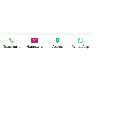
Позвонить
Написать
Адрес
WhatsApp
СВЯЗАТЬСЯ С НАМИ
+7 (920)-022-29-07
+7 (920)-000-56-34
dressparad.info@gmail.com
Заказать обратный звонок
АДРЕС ШОУ-РУМА