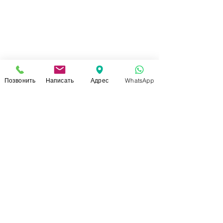
Позвонить
Написать
Адрес
WhatsApp
СВЯЗАТЬСЯ С НАМИ
+7 (920)-022-29-07
+7 (920)-000-56-34
dressparad.info@gmail.com
Заказать обратный звонок
АДРЕС ШОУ-РУМА