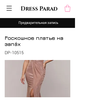
Dress Parad
Предварительная запись
Роскошное платье на
запáх
DP-10515