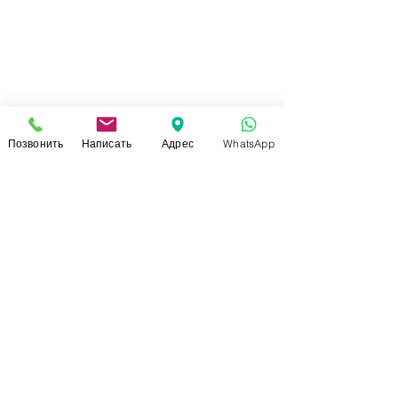
Позвонить
Написать
Адрес
WhatsApp
СВЯЗАТЬСЯ С НАМИ
+7 (920)-022-29-07
+7 (920)-000-56-34
dressparad.info@gmail.com
Заказать обратный звонок
АДРЕС ШОУ-РУМА