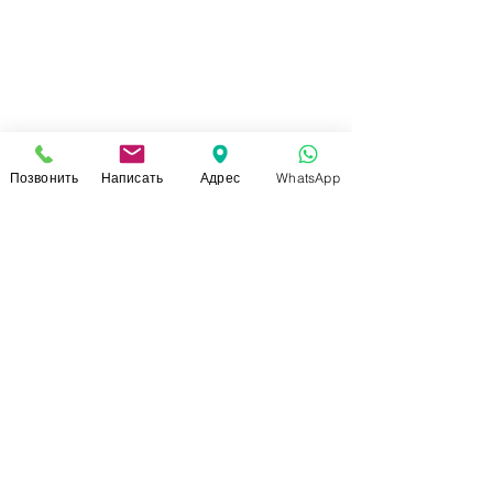
Позвонить
Написать
Адрес
WhatsApp
СВЯЗАТЬСЯ С НАМИ
+7 (920)-022-29-07
+7 (920)-000-56-34
dressparad.info@gmail.com
Заказать обратный звонок
АДРЕС ШОУ-РУМА