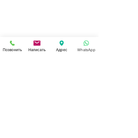
Позвонить
Написать
Адрес
WhatsApp
СВЯЗАТЬСЯ С НАМИ
+7 (920)-022-29-07
+7 (920)-000-56-34
dressparad.info@gmail.com
Заказать обратный звонок
АДРЕС ШОУ-РУМА