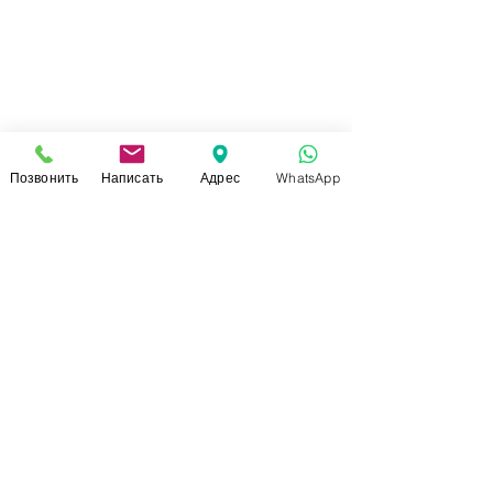
Позвонить
Написать
Адрес
WhatsApp
СВЯЗАТЬСЯ С НАМИ
+7 (920)-022-29-07
+7 (920)-000-56-34
dressparad.info@gmail.com
Заказать обратный звонок
АДРЕС ШОУ-РУМА