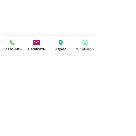
Позвонить
Написать
Адрес
WhatsApp
СВЯЗАТЬСЯ С НАМИ
+7 (920)-022-29-07
+7 (920)-000-56-34
dressparad.info@gmail.com
Заказать обратный звонок
АДРЕС ШОУ-РУМА