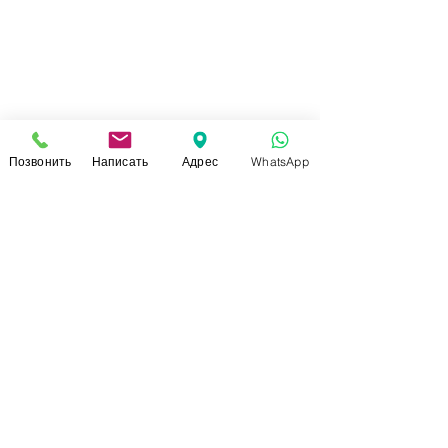
Позвонить
Написать
Адрес
WhatsApp
СВЯЗАТЬСЯ С НАМИ
+7 (920)-022-29-07
+7 (920)-000-56-34
dressparad.info@gmail.com
Заказать обратный звонок
АДРЕС ШОУ-РУМА