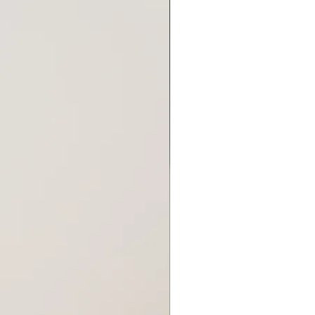
82,5см
117,5
50