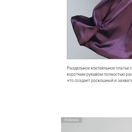
Раздельное коктейльное платье с т
коротким рукавом полностью ра
что создает роскошный и захва
переливающейся тафты с неболь
эффектном платье на любой веч
Новинка