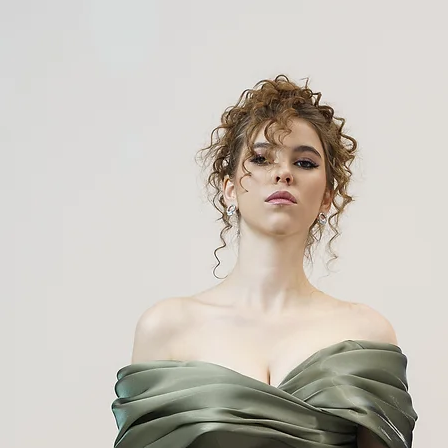
16
105 см