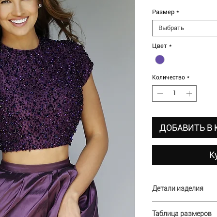
цена
Размер
*
Выбрать
Цвет
*
Количество
*
ДОБАВИТЬ В
К
Детали изделия
Ткань: тафта, сетка
Таблица размеров
Отделка: камни, бис