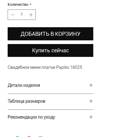
Количество
*
ДОБАВИТЬ В КОРЗИНУ
Купить сейчас
Свадебное мини платье Papilio 16025
Детали изделия
В наличии: 42 размер
Таблица размеров
Ткань: атлас, органза
Состав: полиэстер 100%
Р-р
Длина: 60 см
Рекомендации по уходу
Грудь
Детали: цветы ручной работы
Талия
Ручная стирка при температуре, не
Дизайн: Papilio
Бедра
превышающей 30 градусов по Цельсию.
Производство: Беларусь