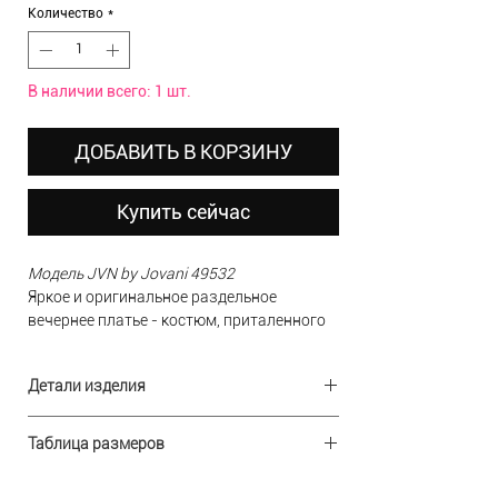
Количество
*
В наличии всего: 1 шт.
ДОБАВИТЬ В КОРЗИНУ
Купить сейчас
Модель JVN by Jovani 49532
Яркое и оригинальное раздельное
вечернее платье - костюм, приталенного
силуэта -русалочка. Выполненно из
стрейчивой ткани - креп. Вверх платья
Детали изделия
цвета фуксия с объемной баской и
ассиметрией на одно плечо. Юбка в
Ткань:
стейч креп
тёмно-синем цвете идеально садится по
Таблица размеров
Состав:
96% полиэстр, 4% спандекс
фигуре, за счет плотной ткани.
Дизайн:
США
Необычный и в тоже время практичный
Производство:
Р-
Бюст
Китай
Талия
Бедра
RUS