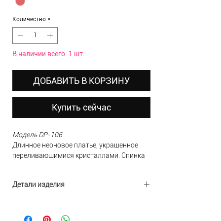
Количество
*
В наличии всего: 1 шт.
ДОБАВИТЬ В КОРЗИНУ
Купить сейчас
Модель DP-106
Длинное неоновое платье, украшенное
переливающимися кристаллами. Спинка
полуоткрытая с бретелями. Талия
завышенная с драпировкой. Подходящий
Детали изделия
вариант для выпускного вечера.
Состав:
100% полиэстер
В НАЛИЧИИ
(Доступно для примерки в
Подкладка:
100% полиэстер
шоу-руме)