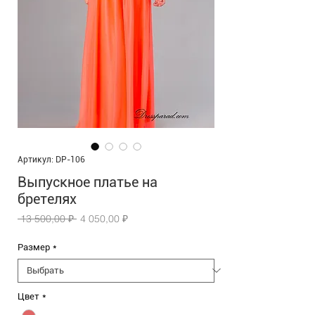
Артикул: DP-106
Выпускное платье на
бретелях
Обычная
Спеццена
 13 500,00 ₽ 
4 050,00 ₽
цена
Размер
*
Цвет
*