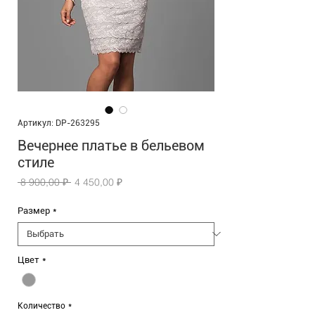
Артикул: DP-263295
Вечернее платье в бельевом
стиле
Обычная
Спеццена
 8 900,00 ₽ 
4 450,00 ₽
цена
Размер
*
Цвет
*
Количество
*