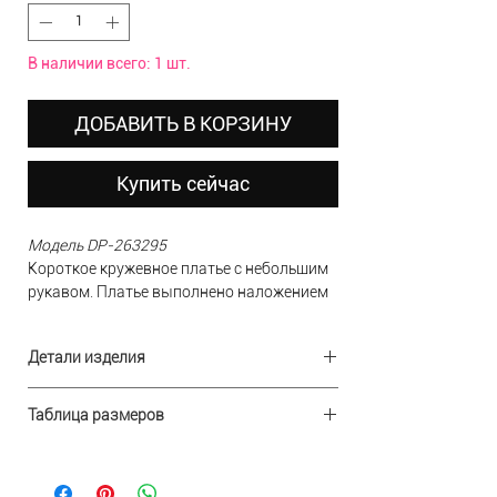
В наличии всего: 1 шт.
ДОБАВИТЬ В КОРЗИНУ
Купить сейчас
Модель DP-263295
Короткое кружевное платье с небольшим
рукавом. Платье выполнено наложением
кружева друг на друга, что придает
эффект складок. Длина до колена.
Детали изделия
Молния сзади. Идеальный вариант для
мамы невесты/жениха.
Ткань:
кружево
Таблица размеров
Состав:
100% полиэстер
В НАЛИЧИИ
(Доступно для примерки в
Дизайн:
США
шоу-руме)
Производство:
Р-
Бюст
Китай
Талия
Бедра
RUS
РАЗМЕР:
10 (46-48)
Длина платья:
р
85 см