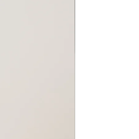
82,5см
117,5
50