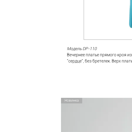
Модель DP-110
Вечернее платье прямого кроя и
"сердце", без бретелек. Верх пла
чашечки, что позволяет носить п
на спине. На талии тонкий поясок
Платье идеально подойдет для в
невесты.
В НАЛИЧИИ
(Доступно для при
Новинка
РАЗМЕР:
XS
ЦВЕТ:
голубой
ДОСТАВКА по России БЕСПЛАТНАЯ