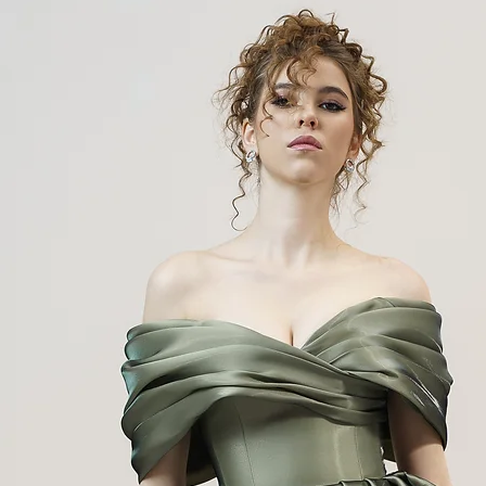
16
105 см