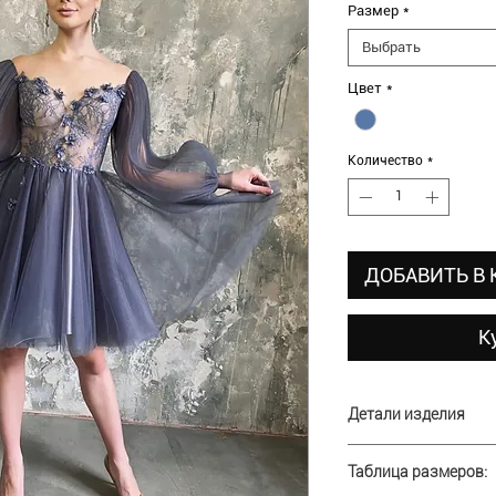
Размер
*
Выбрать
Цвет
*
Количество
*
ДОБАВИТЬ В
К
Детали изделия
В наличии:
42 разм
Таблица размеров: