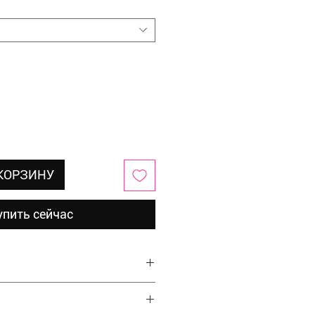
 КОРЗИНУ
упить сейчас
ер