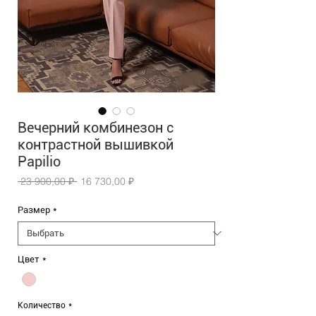
Вечерний комбинезон с
контрастной вышивкой
Papilio
Обычная
Спеццена
 23 900,00 ₽ 
16 730,00 ₽
цена
Размер
*
Цвет
*
Количество
*