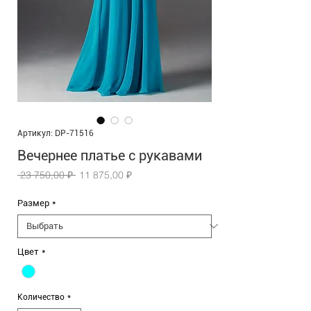
Артикул: DP-71516
Вечернее платье с рукавами
Обычная
Спеццена
 23 750,00 ₽ 
11 875,00 ₽
цена
Размер
*
Цвет
*
Количество
*