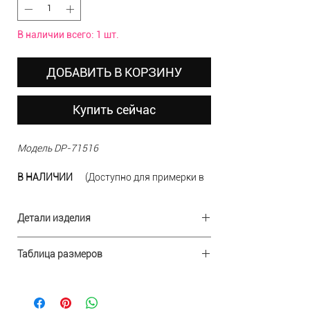
В наличии всего: 1 шт.
ДОБАВИТЬ В КОРЗИНУ
Купить сейчас
Модель DP-71516
В НАЛИЧИИ
(Доступно для примерки в
шоу-руме)
РАЗМЕР
14 (50-52)
Детали изделия
ЦВЕТ
голубой
Ткань:
шифон
ДОСТАВКА по России БЕСПЛАТНАЯ при
Таблица размеров
Состав:
100% полиэстер
заказе от 10000 руб.
Отделка:
бисер
Дизайн:
Р-
Бюст
США
Талия
Бедра
RUS
Производство:
р
Китай