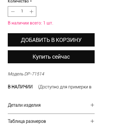
Количество
*
В наличии всего: 1 шт.
ДОБАВИТЬ В КОРЗИНУ
Купить сейчас
Модель DP-71514
В НАЛИЧИИ
(Доступно для примерки в
шоу-руме)
РАЗМЕР
16 (52-54)
Детали изделия
ЦВЕТ
фиолетовый
Ткань:
шифон
ДОСТАВКА по России БЕСПЛАТНАЯ при
Таблица размеров
Состав:
100% полиэстер
заказе от 10000 руб.
Отделка:
бисер
Дизайн:
Р-
Бюст
США
Талия
Бедра
RUS