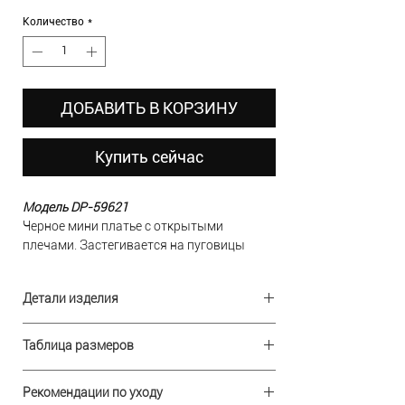
Количество
*
ДОБАВИТЬ В КОРЗИНУ
Купить сейчас
Модель DP-59621
Черное мини платье с открытыми
плечами. Застегивается на пуговицы
спереди по всей длине. Имеются съёмные
бретели для вашего удобства.
Детали изделия
В НАЛИЧИИ
(Доступно для примерки)
Ткань:
костюмная ткань
РАЗМЕР:
M, L
Таблица размеров
Состав:
полиэстер 81%, вискоза 13%,
ЦВЕТ:
черный
спандекс 6%
Застежка:
Р-
Бюст
нет
Талия
Бедра
RUS
Рекомендации по уходу