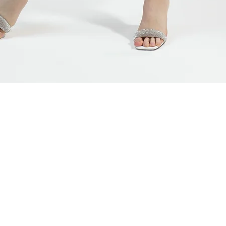
Быстрый просмотр
ЯМ
СВЯЗАТЬСЯ С НАМИ
АДРЕС ШОУ-РУМА
плата
+7 (920)-022-29-07
г. Н.Новгород, ул.
мен
+7 (920)-000-56-34
меров
dressparad.info@gmail.com
ограмма
Заказать обратный звонок