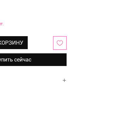
т.
 КОРЗИНУ
упить сейчас
р, стразы