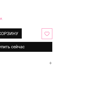
т.
 КОРЗИНУ
упить сейчас
рконии
м