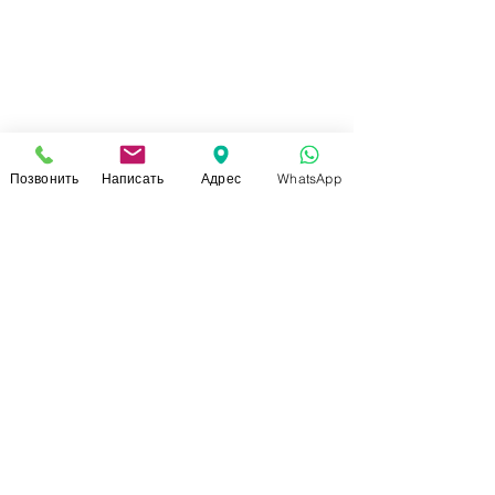
Позвонить
Написать
Адрес
WhatsApp
СВЯЗАТЬСЯ С НАМИ
+7 (920)-022-29-07
+7 (920)-000-56-34
dressparad.info@gmail.com
Заказать обратный звонок
АДРЕС ШОУ-РУМА