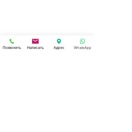
Позвонить
Написать
Адрес
WhatsApp
СВЯЗАТЬСЯ С НАМИ
+7 (920)-022-29-07
+7 (920)-000-56-34
dressparad.info@gmail.com
Заказать обратный звонок
АДРЕС ШОУ-РУМА