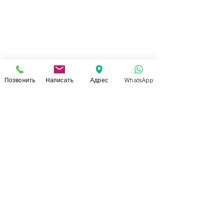
Позвонить
Написать
Адрес
WhatsApp
СВЯЗАТЬСЯ С НАМИ
+7 (920)-022-29-07
+7 (920)-000-56-34
dressparad.info@gmail.com
Заказать обратный звонок
АДРЕС ШОУ-РУМА