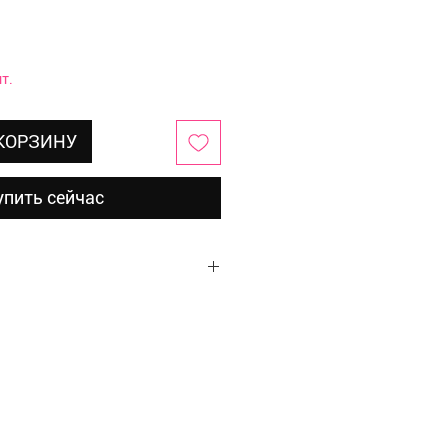
т.
 КОРЗИНУ
упить сейчас
р, стразы