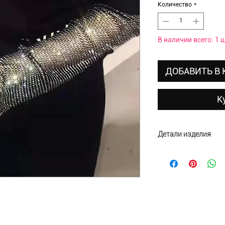
Количество
*
В наличии всего: 1 ш
ДОБАВИТЬ В
К
Детали изделия
Материал: полиэсте
Размеры: 19х9х4,5