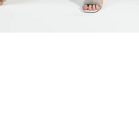
Быстрый просмотр
ЯМ
СВЯЗАТЬСЯ С НАМИ
АДРЕС ШОУ-РУМА
плата
+7 (920)-022-29-07
г. Н.Новгород, ул.
мен
+7 (920)-000-56-34
меров
dressparad.info@gmail.com
ограмма
Заказать обратный звонок
карта