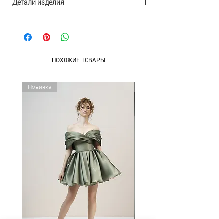
Детали изделия
Материал: бижутерный сплав
Размеры: 3,5×3,5
ПОХОЖИЕ ТОВАРЫ
Новинка
Новинка