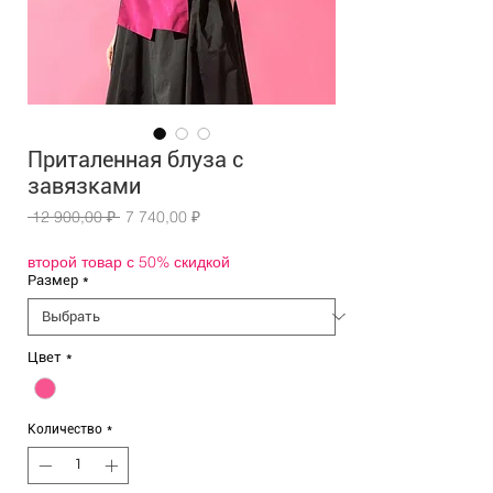
Приталенная блуза с
завязками
Обычная
Спеццена
 12 900,00 ₽ 
7 740,00 ₽
цена
второй товар с 50% скидкой
Размер
*
Цвет
*
Количество
*