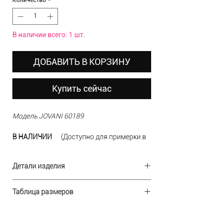
В наличии всего: 1 шт.
ДОБАВИТЬ В КОРЗИНУ
Купить сейчас
Модель JOVANI 60189
В НАЛИЧИИ
(Доступно для примерки в
шоу-руме)
РАЗМЕР
4 (42-44)
Детали изделия
ЦВЕТ
белый
Ткань:
металлизированное кружево
ДОСТАВКА по России БЕСПЛАТНАЯ
Таблица размеров
Состав:
100% полиэстер
Дизайн:
США
Производство:
Р-
Бюст
Китай
Талия
Бедра
RUS