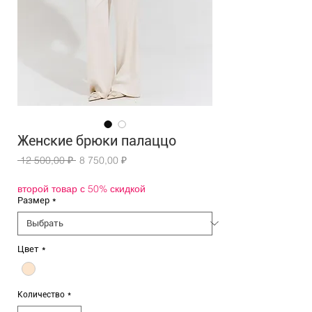
Женские брюки палаццо
Обычная
Спеццена
 12 500,00 ₽ 
8 750,00 ₽
цена
второй товар с 50% скидкой
Размер
*
Цвет
*
Количество
*