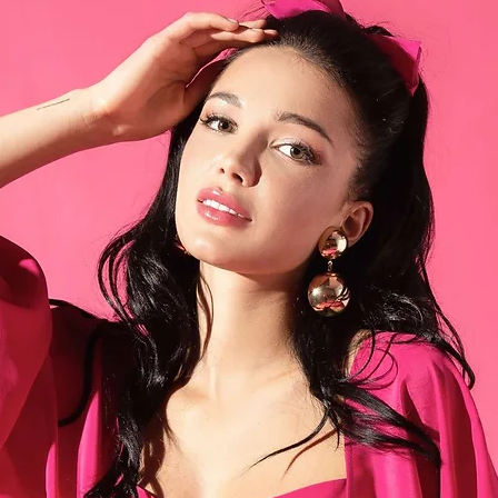
48/XL
96
76
102