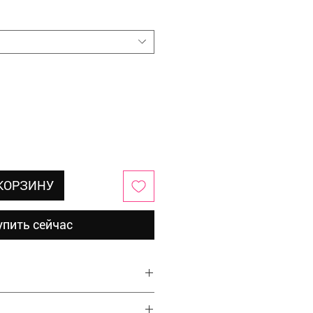
 КОРЗИНУ
упить сейчас
ер