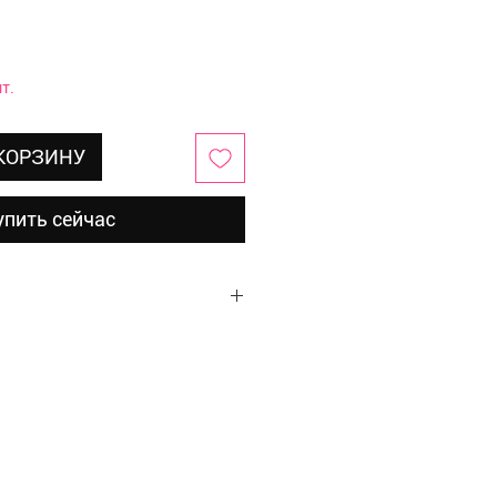
т.
 КОРЗИНУ
упить сейчас
р, стразы