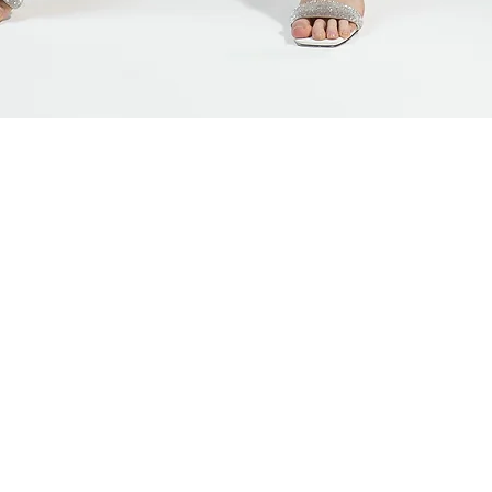
Быстрый просмотр
ЯМ
СВЯЗАТЬСЯ С НАМИ
АДРЕС ШОУ-РУМА
плата
+7 (920)-022-29-07
г. Н.Новгород, ул.
мен
+7 (920)-000-56-34
меров
dressparad.info@gmail.com
ограмма
Заказать обратный звонок
карта