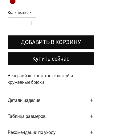
Количество
*
ДОБАВИТЬ В КОРЗИНУ
Купить сейчас
Вечерний костюм топ с баской и
кружевные брюки
Детали изделия
В наличии:
42, 44 размер
Таблица размеров
Ткань:
костюмная ткань
Состав:
Размер
100%Полиэстер
Бюст
Талия
Бедра
Рекомендации по уходу
Застежка:
потайная молния