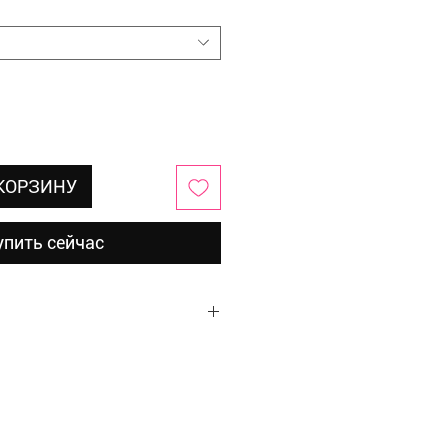
 КОРЗИНУ
упить сейчас
тин
атуральная кожа
 см