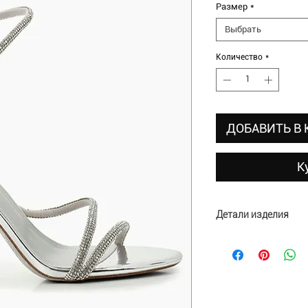
Размер
*
Выбрать
Количество
*
ДОБАВИТЬ В
К
Детали изделия
Материал верха: са
Материал внутри: н
Отделка: стразы
Высота каблука: 8.5